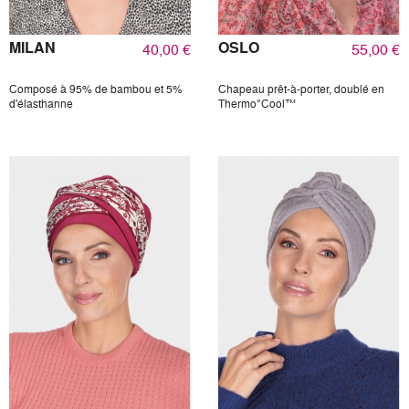
MILAN
OSLO
40,00 €
55,00 €
Composé à 95% de bambou et 5%
Chapeau prêt-à-porter, doublé en
d'élasthanne
Thermo°Cool™