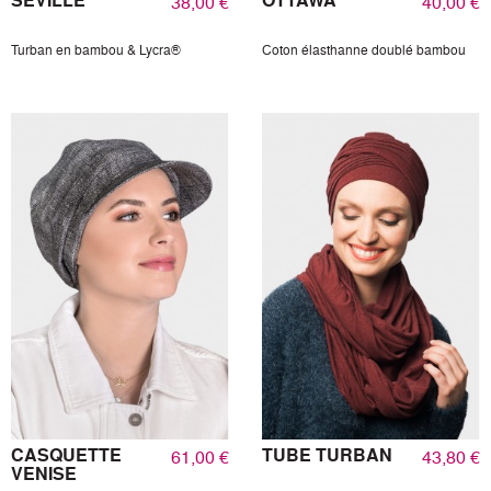
38,00 €
40,00 €
Turban en bambou & Lycra®
Coton élasthanne doublé bambou
CASQUETTE
TUBE TURBAN
61,00 €
43,80 €
VENISE