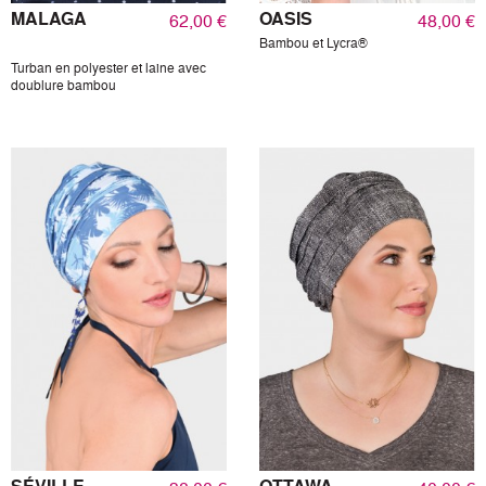
MALAGA
OASIS
62,00 €
48,00 €
Bambou et Lycra®
Turban en polyester et laine avec
doublure bambou
SÉVILLE
OTTAWA