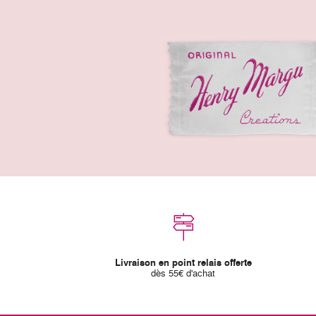
Livraison en point relais offerte
dès 55€ d'achat