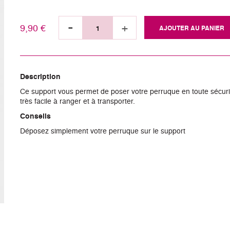
-
+
9,90 €
AJOUTER AU PANIER
Description
Ce support vous permet de poser votre perruque en toute sécurité. I
très facile à ranger et à transporter.
Conseils
Déposez simplement votre perruque sur le support