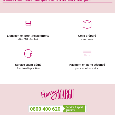
Livraison en point relais offerte
Colis préparé
dès 55€ d'achat
avec soin
Service client dédié
Paiement en ligne sécurisé
à votre disposition
par carte bancaire